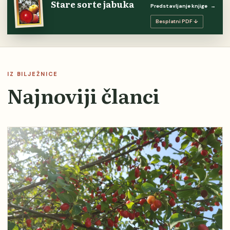
Stare sorte jabuka
Predstavljanje knjige
→
Besplatni PDF ↓
IZ BILJEŽNICE
Najnoviji članci