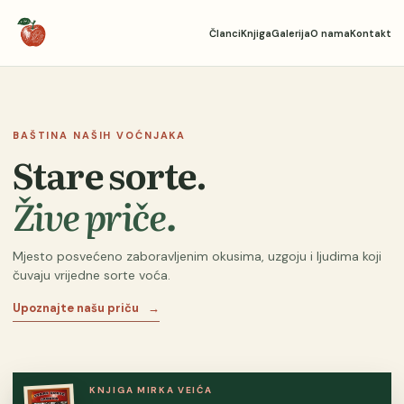
Članci
Knjiga
Galerija
O nama
Kontakt
BAŠTINA NAŠIH VOĆNJAKA
Stare sorte.
Žive priče.
Mjesto posvećeno zaboravljenim okusima, uzgoju i ljudima koji
čuvaju vrijedne sorte voća.
Upoznajte našu priču
→
KNJIGA MIRKA VEIĆA