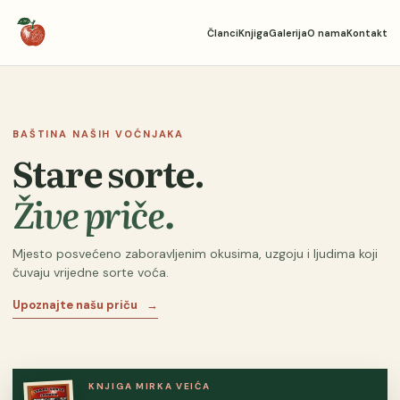
Članci
Knjiga
Galerija
O nama
Kontakt
BAŠTINA NAŠIH VOĆNJAKA
Stare sorte.
Žive priče.
Mjesto posvećeno zaboravljenim okusima, uzgoju i ljudima koji
čuvaju vrijedne sorte voća.
Upoznajte našu priču
→
KNJIGA MIRKA VEIĆA