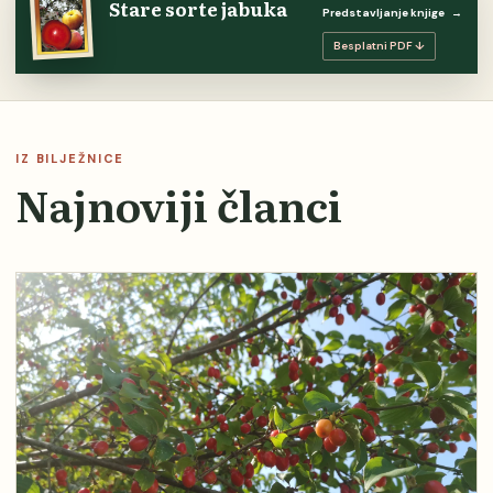
Stare sorte jabuka
Predstavljanje knjige
→
Besplatni PDF ↓
IZ BILJEŽNICE
Najnoviji članci