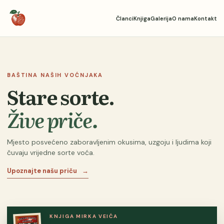
Članci
Knjiga
Galerija
O nama
Kontakt
BAŠTINA NAŠIH VOĆNJAKA
Stare sorte.
Žive priče.
Mjesto posvećeno zaboravljenim okusima, uzgoju i ljudima koji
čuvaju vrijedne sorte voća.
Upoznajte našu priču
→
KNJIGA MIRKA VEIĆA