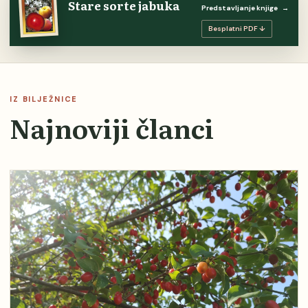
Stare sorte jabuka
Predstavljanje knjige
→
Besplatni PDF ↓
IZ BILJEŽNICE
Najnoviji članci