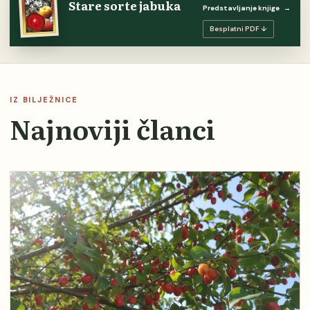
Stare sorte jabuka
Predstavljanje knjige
→
Besplatni PDF ↓
IZ BILJEŽNICE
Najnoviji članci