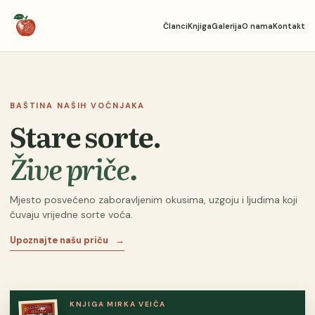
Članci
Knjiga
Galerija
O nama
Kontakt
BAŠTINA NAŠIH VOĆNJAKA
Stare sorte.
Žive priče.
Mjesto posvećeno zaboravljenim okusima, uzgoju i ljudima koji
čuvaju vrijedne sorte voća.
Upoznajte našu priču
→
KNJIGA MIRKA VEIĆA